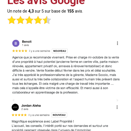
Les avis Google
Un note de
4,3
sur 5 sur base de
155
avis.
Précédent
Suiva